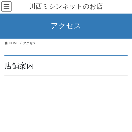
コ
ナ
川西ミシンネットのお店
ン
ビ
テ
ゲ
ン
ー
アクセス
ツ
シ
へ
ョ
ス
ン
HOME
アクセス
キ
に
ッ
移
プ
動
店舗案内